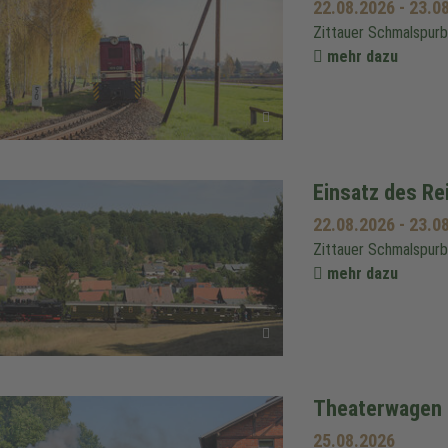
22.08.2026
-
23.0
Zittauer Schmalspur
mehr dazu
Einsatz des R
22.08.2026
-
23.0
Zittauer Schmalspur
mehr dazu
Theaterwagen 
25.08.2026