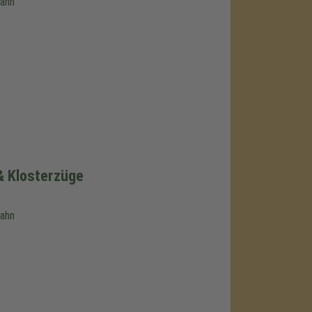
bahn
& Klosterzüge
bahn