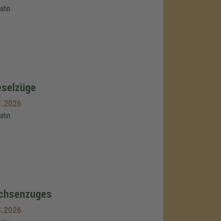
bahn
eselzüge
8.2026
bahn
achsenzuges
8.2026