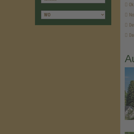
Ok
No
De
Dau
A