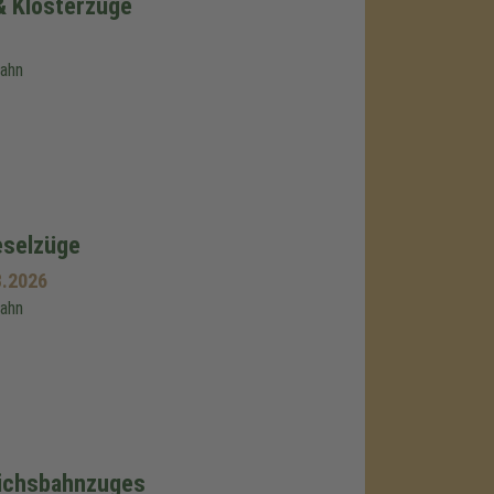
& Klosterzüge
bahn
eselzüge
8.2026
bahn
eichsbahnzuges