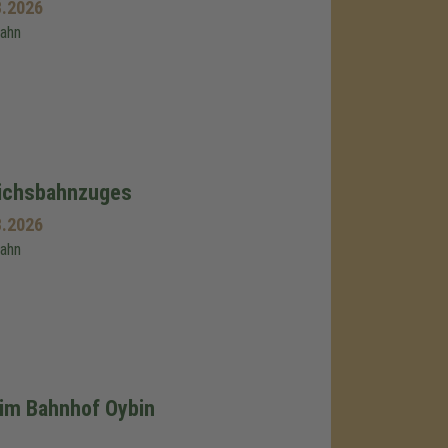
8.2026
bahn
eichsbahnzuges
8.2026
bahn
im Bahnhof Oybin