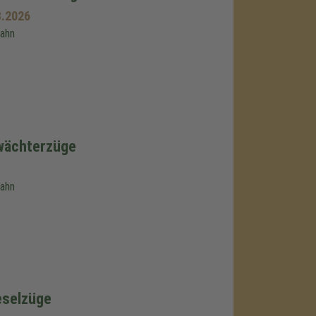
8.2026
bahn
twächterzüge
bahn
eselzüge