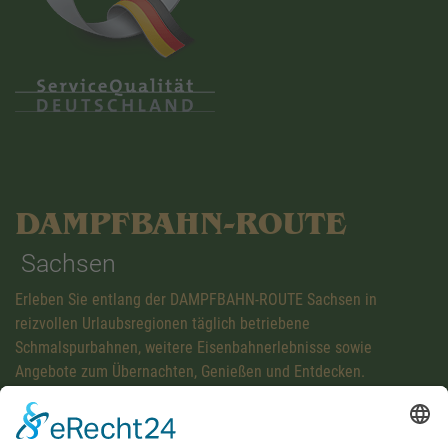
DAMPFBAHN-ROUTE
Sachsen
Erleben Sie entlang der DAMPFBAHN-ROUTE Sachsen in
reizvollen Urlaubsregionen täglich betriebene
Schmalspurbahnen, weitere Eisenbahnerlebnisse sowie
Angebote zum Übernachten, Genießen und Entdecken.