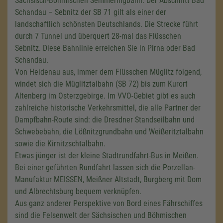
Sächsisch-Böhmischen Semmeringbahn. Der Abschnitt Bad
Schandau – Sebnitz der SB 71 gilt als einer der
landschaftlich schönsten Deutschlands. Die Strecke führt
durch 7 Tunnel und überquert 28-mal das Flüsschen
Sebnitz. Diese Bahnlinie erreichen Sie in Pirna oder Bad
Schandau.
Von Heidenau aus, immer dem Flüsschen Müglitz folgend,
windet sich die Müglitztalbahn (SB 72) bis zum Kurort
Altenberg im Osterzgebirge. Im VVO-Gebiet gibt es auch
zahlreiche historische Verkehrsmittel, die alle Partner der
Dampfbahn-Route sind: die Dresdner Standseilbahn und
Schwebebahn, die Lößnitzgrundbahn und Weißeritztalbahn
sowie die Kirnitzschtalbahn.
Etwas jünger ist der kleine Stadtrundfahrt-Bus in Meißen.
Bei einer geführten Rundfahrt lassen sich die Porzellan-
Manufaktur MEISSEN, Meißner Altstadt, Burgberg mit Dom
und Albrechtsburg bequem verknüpfen.
Aus ganz anderer Perspektive von Bord eines Fährschiffes
sind die Felsenwelt der Sächsischen und Böhmischen