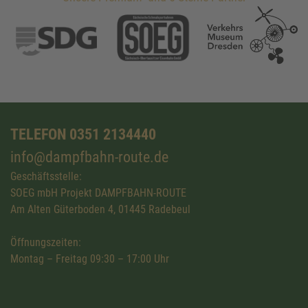
TELEFON 0351 2134440
info@dampfbahn-route.de
Geschäftsstelle:
SOEG mbH Projekt DAMPFBAHN-ROUTE
Am Alten Güterboden 4, 01445 Radebeul
Öffnungszeiten:
Montag – Freitag 09:30 – 17:00 Uhr