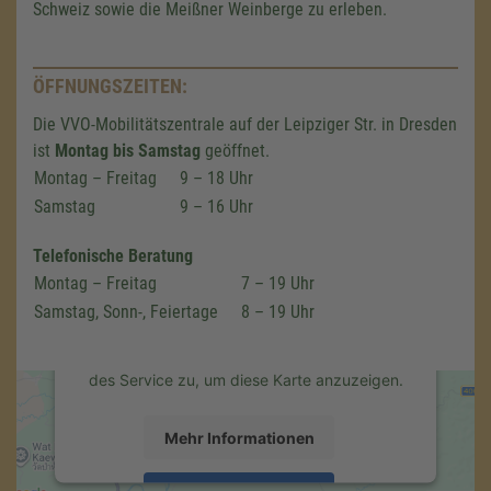
Schweiz sowie die Meißner Weinberge zu erleben.
ÖFFNUNGSZEITEN:
Die VVO-Mobilitätszentrale auf der Leipziger Str. in Dresden
ist
Montag bis Samstag
geöffnet.
Wir benötigen Ihre Zustimmung,
Montag – Freitag
9 – 18 Uhr
um den Google Maps-Service zu
Samstag
9 – 16 Uhr
laden!
Telefonische Beratung
Wir verwenden einen Service eines
Montag – Freitag
7 – 19 Uhr
Drittanbieters, um Karteninhalte einzubetten.
Dieser Service kann Daten zu Ihren
Samstag, Sonn-, Feiertage
8 – 19 Uhr
Aktivitäten sammeln. Bitte lesen Sie die
Details durch und stimmen Sie der Nutzung
des Service zu, um diese Karte anzuzeigen.
Mehr Informationen