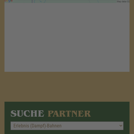
Akzeptieren
powered by
Usercentrics Consent
Management Platform
&
eRecht24
SUCHE
PARTNER