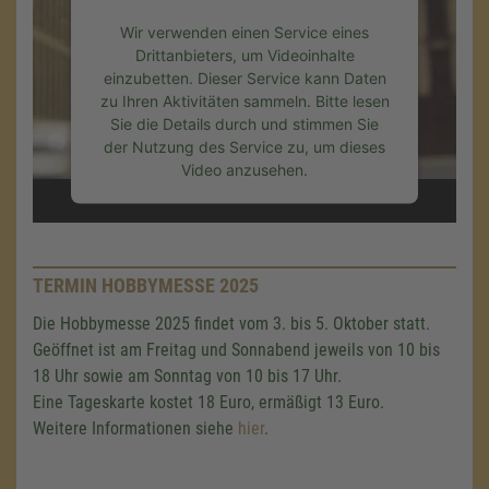
Wir verwenden einen Service eines
Drittanbieters, um Videoinhalte
einzubetten. Dieser Service kann Daten
zu Ihren Aktivitäten sammeln. Bitte lesen
Sie die Details durch und stimmen Sie
der Nutzung des Service zu, um dieses
Video anzusehen.
Mehr Informationen
TERMIN HOBBYMESSE 2025
Akzeptieren
Wir benötigen Ihre Zustimmung,
Die Hobbymesse 2025 findet vom 3. bis 5. Oktober statt.
powered by
Usercentrics Consent
um den Google Maps-Service zu
Management Platform
&
eRecht24
Geöffnet ist am Freitag und Sonnabend jeweils von 10 bis
laden!
18 Uhr sowie am Sonntag von 10 bis 17 Uhr.
Eine Tageskarte kostet 18 Euro, ermäßigt 13 Euro.
Wir verwenden einen Service eines
Drittanbieters, um Karteninhalte einzubetten.
Weitere Informationen siehe
hier
.
Dieser Service kann Daten zu Ihren
Aktivitäten sammeln. Bitte lesen Sie die