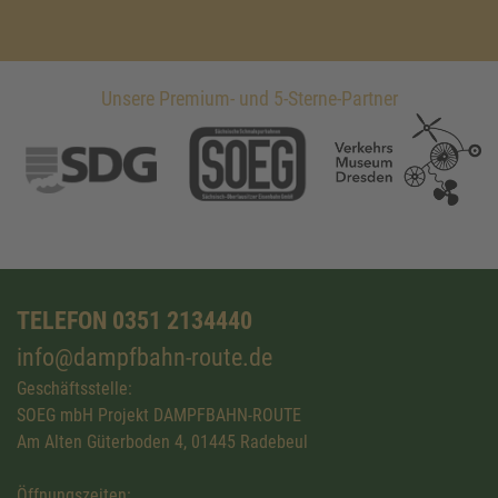
Unsere Premium- und 5-Sterne-Partner
TELEFON 0351 2134440
info@dampfbahn-route.de
Geschäftsstelle:
SOEG mbH Projekt DAMPFBAHN-ROUTE
Am Alten Güterboden 4, 01445 Radebeul
Öffnungszeiten: