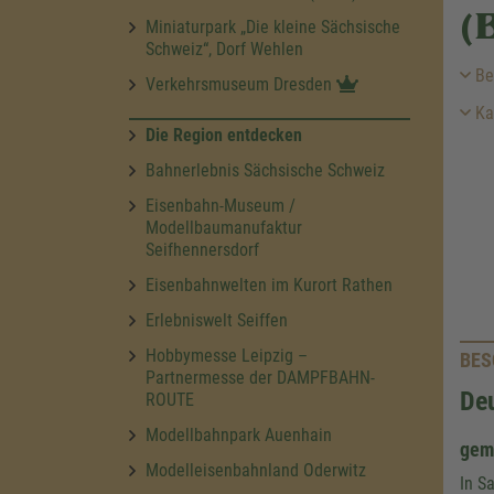
(
Miniaturpark „Die kleine Sächsische
Schweiz“, Dorf Wehlen
Be
Verkehrsmuseum Dresden
Ka
Die Region entdecken
Bahnerlebnis Sächsische Schweiz
Eisenbahn-Museum /
Modellbaumanufaktur
Seifhennersdorf
Eisenbahnwelten im Kurort Rathen
Erlebniswelt Seiffen
Hobbymesse Leipzig –
BES
Partnermesse der DAMPFBAHN-
Deu
ROUTE
Modellbahnpark Auenhain
geme
Modelleisenbahnland Oderwitz
In S