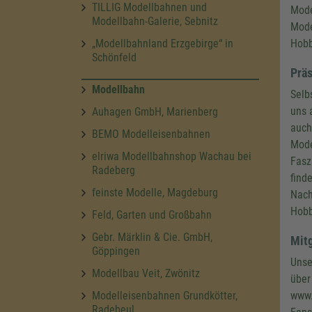
TILLIG Modellbahnen und
Mode
Modellbahn-Galerie, Sebnitz
Mode
„Modellbahnland Erzgebirge“ in
Hobb
Schönfeld
Präs
Modellbahn
Selb
uns 
Auhagen GmbH, Marienberg
auch
BEMO Modelleisenbahnen
Mode
elriwa Modellbahnshop Wachau bei
Fasz
Radeberg
find
feinste Modelle, Magdeburg
Nach
Hobb
Feld, Garten und Großbahn
Gebr. Märklin & Cie. GmbH,
Mitg
Göppingen
Unse
Modellbau Veit, Zwönitz
über
Modelleisenbahnen Grundkötter,
www.
Radebeul