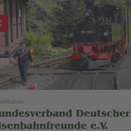
dellbahnen
undesverband Deutscher
isenbahnfreunde e.V.