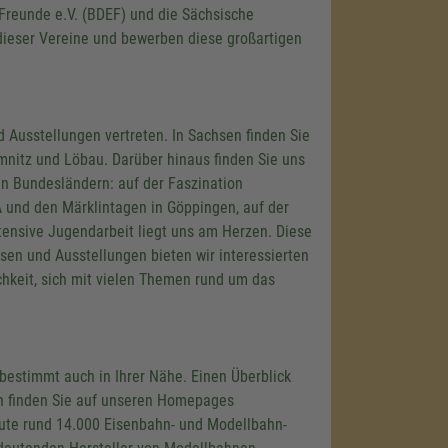
reunde e.V. (BDEF) und die Sächsische
dieser Vereine und bewerben diese großartigen
Ausstellungen vertreten. In Sachsen finden Sie
mnitz und Löbau. Darüber hinaus finden Sie uns
n Bundesländern: auf der Faszination
und den Märklintagen in Göppingen, auf der
ntensive Jugendarbeit liegt uns am Herzen. Diese
ssen und Ausstellungen bieten wir interessierten
hkeit, sich mit vielen Themen rund um das
mung, um
bestimmt auch in Ihrer Nähe. Einen Überblick
u laden!
n finden Sie auf unseren Homepages
eines
ute rund 14.000 Eisenbahn- und Modellbahn-
nzubetten.