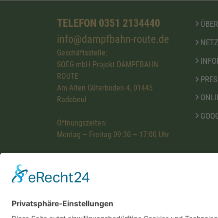
TELEFON 0351 2134440
ÜBER
info@dampfbahn-route.de
NETZ
Geschäftsstelle:
INFO
SOEG mbH Projekt DAMPFBAHN-
ROUTE
PRES
Am Alten Güterboden 4, 01445
ONLI
Radebeul
GOOG
Öffnungszeiten:
Montag – Freitag 09:30 – 17:00 Uhr