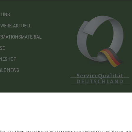
 UNS
WERK AKTUELL
RMATIONSMATERIAL
SE
NESHOP
LE NEWS