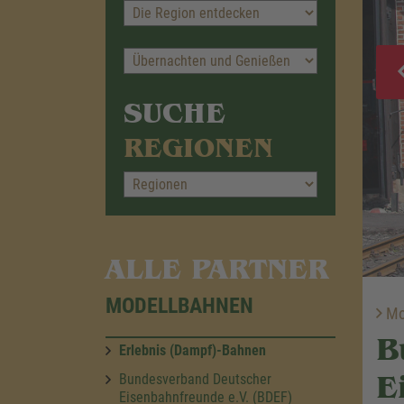
SUCHE
REGIONEN
ALLE PARTNER
MODELLBAHNEN
Mo
B
Erlebnis (Dampf)-Bahnen
E
Bundesverband Deutscher
Eisenbahnfreunde e.V. (BDEF)