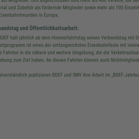
 als Mitglieder. Uns angeschlossen sind mehr als 400 Vereine, die b
Dieser Service kann Daten zu Ihren 
rial und Zubehör als fördernde Mitglieder sowie mehr als 100 Einzelm
sammeln. Bitte lesen Sie die Detail
Eisenbahnfreunden in Europa.
stimmen Sie der Nutzung des Serv
diese Karte anzuzeigen.
andstag und Öffentlichkeitsarbeit:
BDEF hält jährlich ab dem Himmelfahrtstag seinen Verbandstag mit D
Mehr Informationen
eitprogramm ist eines der umfangreichsten Eisenbahnfeste mit inte
e Fahrten in die nähere und weitere Umgebung, die die Verkehrssitua
Akzeptieren
bung zum Ziel haben. An diesen Fahrten können auch Nichtmitgliede
powered by
Usercentrics Consent
Platform
&
eRecht24
stverständlich publizieren BDEF und SMV ihre Arbeit im „BDEF-Jahrb