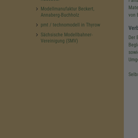
Fans
Mate
Modellmanufaktur Beckert,
Annaberg-Buchholz
von 
pmt / technomodell in Thyrow
Verb
Sächsische Modellbahner-
Der 
Vereinigung (SMV)
Begl
sowi
Umge
Selb