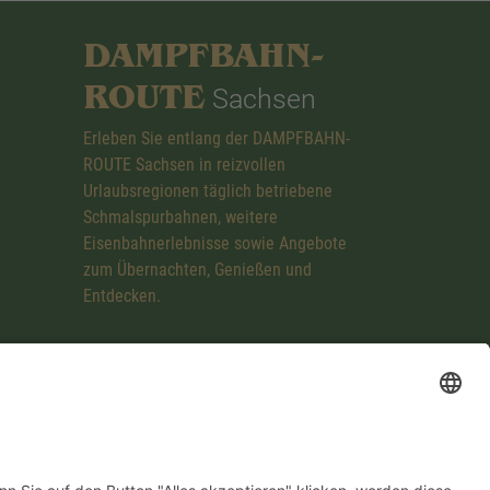
DAMPFBAHN-
ROUTE
Sachsen
Erleben Sie entlang der DAMPFBAHN-
ROUTE Sachsen in reizvollen
Urlaubsregionen täglich betriebene
Schmalspurbahnen, weitere
Eisenbahnerlebnisse sowie Angebote
zum Übernachten, Genießen und
Entdecken.