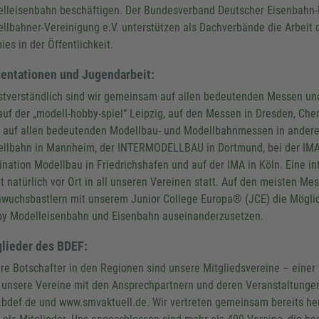
lleisenbahn beschäftigen. Der Bundesverband Deutscher Eisenbahn-F
llbahner-Vereinigung e.V. unterstützen als Dachverbände die Arbeit 
ies in der Öffentlichkeit.
entationen und Jugendarbeit:
stverständlich sind wir gemeinsam auf allen bedeutenden Messen und 
auf der „modell-hobby-spiel“ Leipzig, auf den Messen in Dresden, Che
 auf allen bedeutenden Modellbau- und Modellbahnmessen in andere
llbahn in Mannheim, der INTERMODELLBAU in Dortmund, bei der IMA 
ination Modellbau in Friedrichshafen und auf der IMA in Köln. Eine i
et natürlich vor Ort in all unseren Vereinen statt. Auf den meisten Me
wuchsbastlern mit unserem Junior College Europa® (JCE) die Möglic
y Modelleisenbahn und Eisenbahn auseinanderzusetzen.
lieder des BDEF:
Wir benötigen Ihre Zustim
re Botschafter in den Regionen sind unsere Mitgliedsvereine – einer 
den Google Maps-Service z
 unsere Vereine mit den Ansprechpartnern und deren Veranstaltunge
Wir verwenden einen Service 
bdef.de und www.smvaktuell.de. Wir vertreten gemeinsam bereits he
Drittanbieters, um Karteninhalte ei