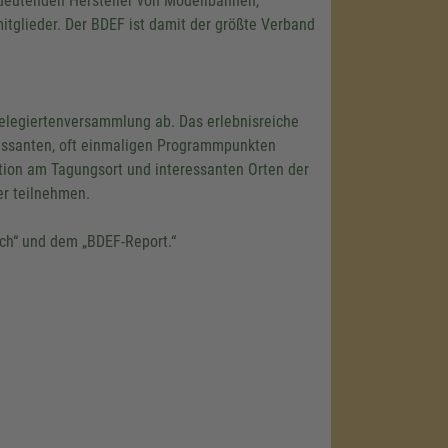
edeutenden Hersteller von Modellbahnen,
Aktivitäten
itglieder. Der BDEF ist damit der größte Verband
s durch und
ice zu, um
elegiertenversammlung ab. Das erlebnisreiche
ressanten, oft einmaligen Programmpunkten
tion am Tagungsort und interessanten Orten der
r teilnehmen.
 Management
uch“ und dem „BDEF-Report.“