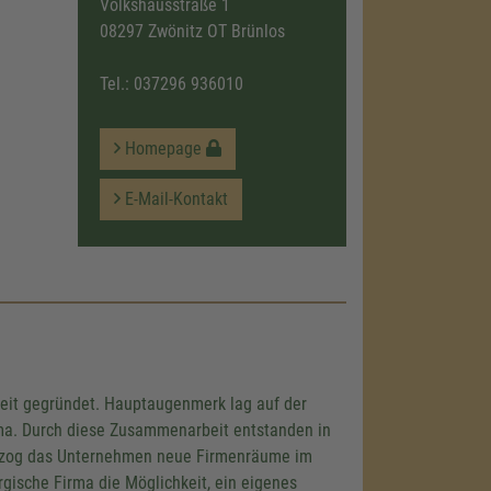
Volkshausstraße 1
08297 Zwönitz OT Brünlos
Tel.:
037296 936010
Homepage
E-Mail-Kontakt
mung, um
u laden!
eines
nzubetten.
Aktivitäten
s durch und
ice zu, um
eit gegründet. Hauptaugenmerk lag auf der
ma. Durch diese Zusammenarbeit entstanden in
ezog das Unternehmen neue Firmenräume im
rgische Firma die Möglichkeit, ein eigenes