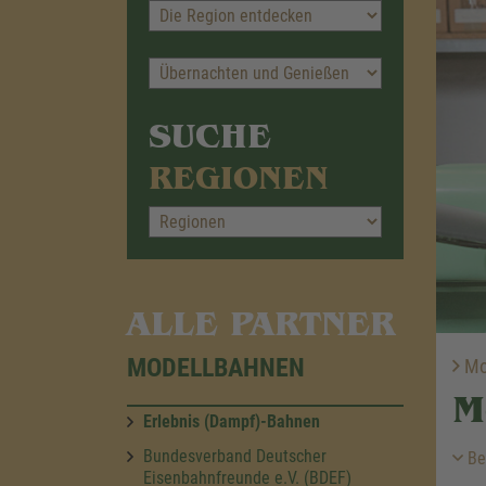
SUCHE
REGIONEN
ALLE PARTNER
MODELLBAHNEN
Mo
M
Erlebnis (Dampf)-Bahnen
Bundesverband Deutscher
Be
Eisenbahnfreunde e.V. (BDEF)