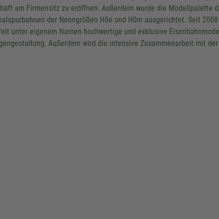
häft am Firmensitz zu eröffnen. Außerdem wurde die Modellpalette d
Akzeptieren
alspurbahnen der Nenngrößen H0e und H0m ausgerichtet. Seit 2008 e
powered by
Usercentrics Consent
Veit unter eigenem Namen hochwertige und exklusive Eisenbahnmodel
Platform
&
eRecht24
gengestaltung. Außerdem wird die intensive Zusammenarbeit mit der l