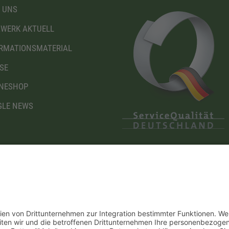
 UNS
WERK AKTUELL
RMATIONSMATERIAL
SE
NESHOP
LE NEWS