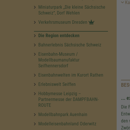
Ka
Miniaturpark „Die kleine Sächsische
Schweiz“, Dorf Wehlen
Verkehrsmuseum Dresden
Die Region entdecken
Bahnerlebnis Sächsische Schweiz
Eisenbahn-Museum /
Modellbaumanufaktur
Seifhennersdorf
Eisenbahnwelten im Kurort Rathen
Erlebniswelt Seiffen
BES
Hobbymesse Leipzig –
... 
Partnermesse der DAMPFBAHN-
ROUTE
Die 
Entw
Modellbahnpark Auenhain
den 
Modelleisenbahnland Oderwitz
Zwön