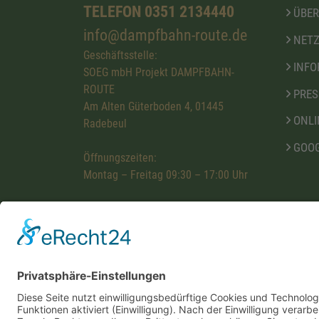
TELEFON 0351 2134440
ÜBER
info@dampfbahn-route.de
NETZ
Geschäftsstelle:
INFO
SOEG mbH Projekt DAMPFBAHN-
ROUTE
PRES
Am Alten Güterboden 4, 01445
ONLI
Radebeul
GOOG
Öffnungszeiten:
Montag – Freitag 09:30 – 17:00 Uhr