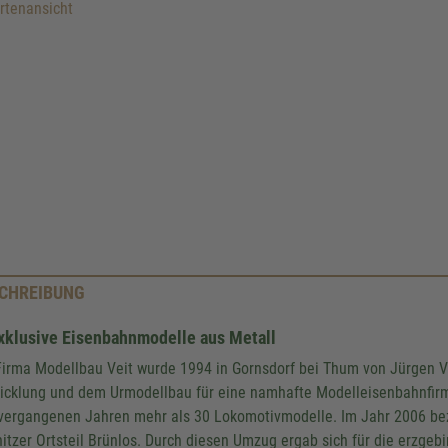
rtenansicht
Wir benötigen Ihre Zustim
den Google Maps-Service z
Wir verwenden einen Service 
Drittanbieters, um Karteninhalte ei
CHREIBUNG
Dieser Service kann Daten zu Ihren 
sammeln. Bitte lesen Sie die Detail
exklusive Eisenbahnmodelle aus Metall
stimmen Sie der Nutzung des Serv
Firma Modellbau Veit wurde 1994 in Gornsdorf bei Thum von Jürgen V
diese Karte anzuzeigen.
icklung und dem Urmodellbau für eine namhafte Modelleisenbahnfir
vergangenen Jahren mehr als 30 Lokomotivmodelle. Im Jahr 2006 b
Mehr Informationen
itzer Ortsteil Brünlos. Durch diesen Umzug ergab sich für die erzgebi