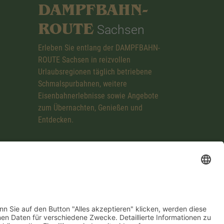
DAMPFBAHN-
ROUTE
Sachsen
Erleben Sie entlang der DAMPFBAHN-
ROUTE Sachsen in reizvollen
Urlaubsregionen täglich betriebene
Schmalspurbahnen, weitere
Eisenbahnerlebnisse sowie Angebote
zum Übernachten, Genießen und
Entdecken.