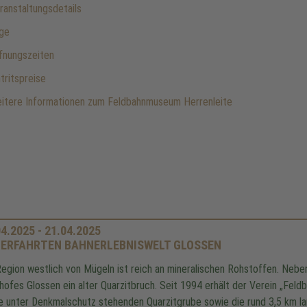
anstaltungsdetails
ge
fnungszeiten
tritspreise
tere Informationen zum Feldbahnmuseum Herrenleite
4.2025 - 21.04.2025
ERFAHRTEN BAHNERLEBNISWELT GLOSSEN
Region westlich von Mügeln ist reich an mineralischen Roh­stoffen. Neb
hofes Glossen ein alter Quarzitbruch. Seit 1994 erhält der Verein „Feldb
e unter Denkmalschutz stehenden Quarzitgrube sowie die rund 3,5 km l