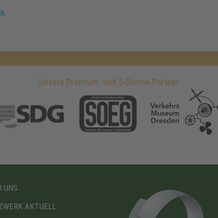
ck
Unsere Premium- und 5-Sterne-Partner
 UNS
ZWERK AKTUELL