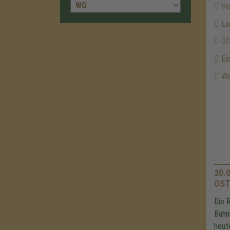
Ver
La
Öf
Ein
Wei
20.0
OST
Die 
Bahn
heut