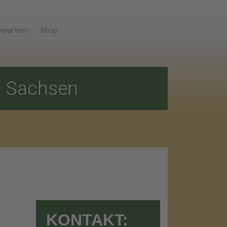
npartner
Shop
E
Sachsen
KONTAKT: