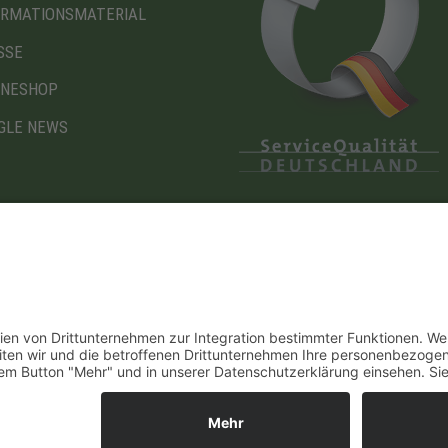
ORMATIONSMATERIAL
SSE
INESHOP
GLE NEWS
Diese Maßnahme wird mitfinanziert mit Steuermitteln
auf Grundlage des von den Abgeordneten des
Sächsischen Landtags beschlossenen Haushaltes.