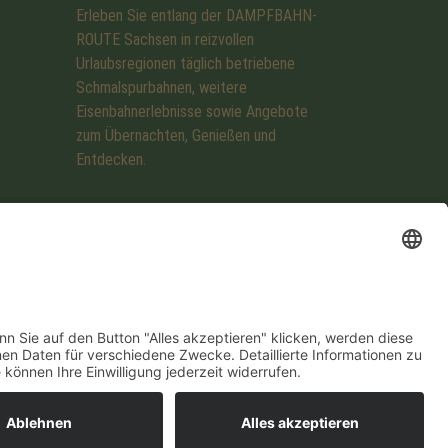
Erleben Sie entlang der DAMPFBAHN-
ROUTE Sachsen in reizvollen
Urlaubsregionen täglich betriebene
Schmalspurbahnen, weitere
Eisenbahnerlebnisse sowie Angebote
zum Übernachten, Genießen und
Entdecken.
Impressum
Datenschutzerklärung
Cookie-Einstellungen