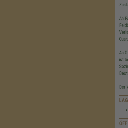
Zust
An F
Feld
Verl
Quar
An Ö
ist b
Sozi
Best
Der 
LAG
ÖFF