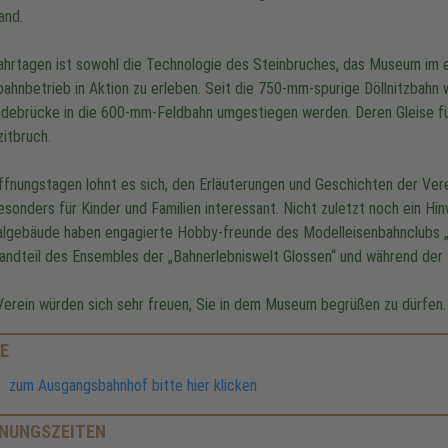
and.
ahrtagen ist sowohl die Technologie des Steinbruches, das Museum im 
bahnbetrieb in Aktion zu erleben. Seit die 750-mm-spurige Döllnitzbahn 
adebrücke in die 600-mm-Feldbahn umgestiegen werden. Deren Gleise füh
zitbruch.
ffnungstagen lohnt es sich, den Erläuterungen und Geschichten der Ver
esonders für Kinder und Familien interessant. Nicht zuletzt noch ein Hin
algebäude haben engagierte Hobby-freunde des Modelleisenbahnclubs „Sa
andteil des Ensembles der „Bahnerlebniswelt Glossen“ und während der 
Verein würden sich sehr freuen, Sie in dem Museum begrüßen zu dürfen.
E
zum Ausgangsbahnhof bitte hier klicken
NUNGSZEITEN