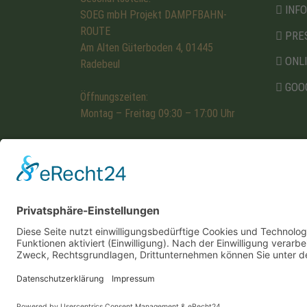
INF
SOEG mbH Projekt DAMPFBAHN-
ROUTE
PRE
Am Alten Güterboden 4, 01445
ONL
Radebeul
GOO
Öffnungszeiten:
Montag – Freitag 09:30 – 17:00 Uhr