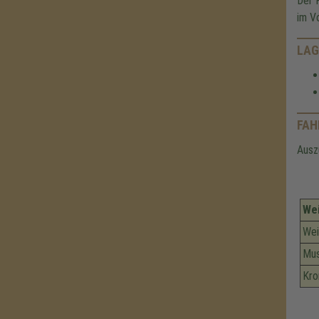
Der 
im Vo
LAG
FAH
Ausz
We
Wei
Mu
Kro