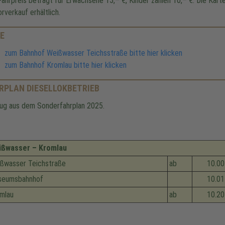
Fahrpreis beträgt für Erwachsene 15,– €, Kinder zahlen 10,– €. Die Kart
rverkauf erhältlich.
E
zum Bahnhof Weißwasser Teichsstraße bitte hier klicken
zum Bahnhof Kromlau bitte hier klicken
RPLAN DIESELLOKBETRIEB
ug aus dem Sonderfahrplan 2025.
ißwasser – Kromlau
ßwasser Teichstraße
ab
10.00
seumsbahnhof
10.01
mlau
ab
10.20