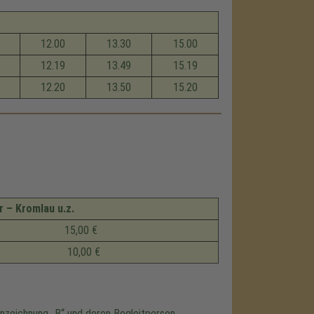
12.00
13.30
15.00
12.19
13.49
15.19
12.20
13.50
15.20
 – Kromlau u.z.
15,00 €
10,00 €
nnzeichnung
B
und deren Begleitperson