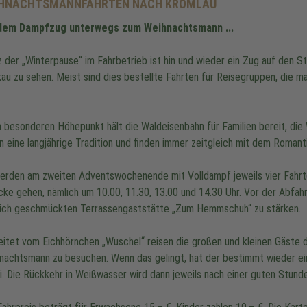
HNACHTSMANNFAHRTEN NACH KROMLAU
dem Dampfzug unterwegs zum Weihnachtsmann ...
z der „Winterpause“ im Fahrbetrieb ist hin und wieder ein Zug auf den
au zu sehen. Meist sind dies bestellte Fahrten für Reisegruppen, die ma
n besonderen Höhepunkt hält die Waldeisenbahn für Familien bereit, di
n eine langjährige Tradition und finden immer zeitgleich mit dem Roman
erden am zweiten Adventswochenende mit Volldampf jeweils vier Fahr
cke gehen, nämlich um 10.00, 11.30, 13.00 und 14.30 Uhr. Vor der Abfahr
lich geschmückten Terrassengaststätte „Zum Hemmschuh“ zu stärken.
eitet vom Eichhörnchen „Wuschel“ reisen die großen und kleinen Gäste 
nachtsmann zu besuchen. Wenn das gelingt, hat der bestimmt wieder ei
i. Die Rückkehr in Weißwasser wird dann jeweils nach einer guten Stunde