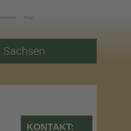
npartner
Shop
E
Sachsen
KONTAKT: