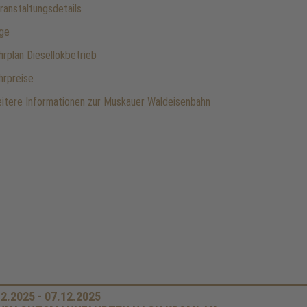
anstaltungsdetails
ge
rplan Diesellokbetrieb
rpreise
tere Informationen zur Muskauer Waldeisenbahn
2.2025 - 07.12.2025