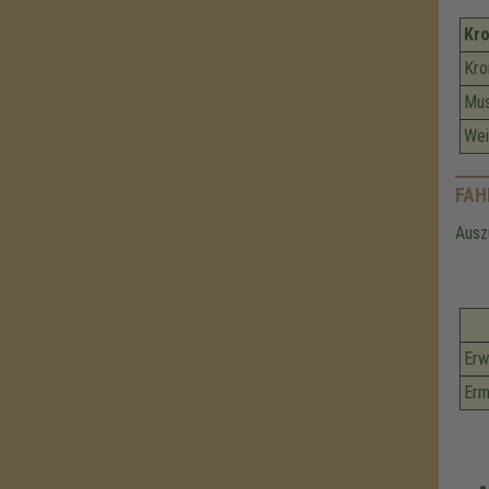
Kr
Kro
Mu
Wei
FAH
Ausz
Erw
Erm