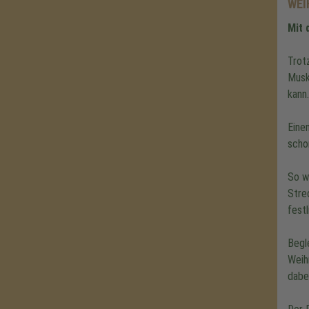
WEI
Mit 
Trot
Musk
kann.
Eine
scho
So w
Stre
fest
Begl
Weih
dabe