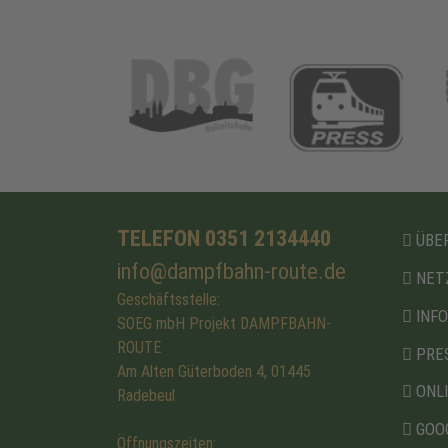
TELEFON 0351 2134440
ÜBER
info@dampfbahn-route.de
NET
Geschäftsstelle:
INF
SOEG mbH Projekt DAMPFBAHN-
ROUTE
PRE
Am Alten Güterboden 4, 01445
ONL
Radebeul
GOO
Öffnungszeiten: