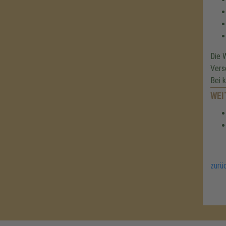
Die 
Vers
Bei 
WEI
zurü