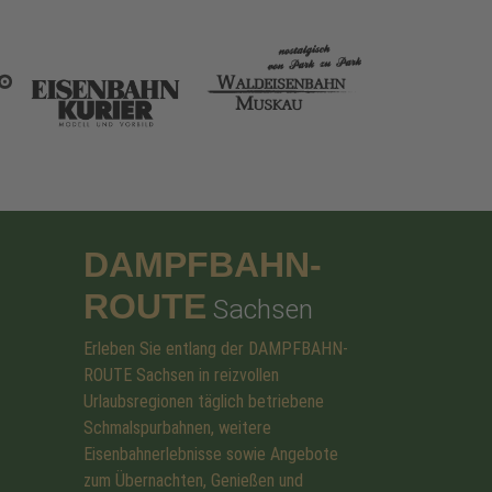
DAMPFBAHN-
ROUTE
Sachsen
Erleben Sie entlang der DAMPFBAHN-
ROUTE Sachsen in reizvollen
Urlaubsregionen täglich betriebene
Schmalspurbahnen, weitere
Eisenbahnerlebnisse sowie Angebote
zum Übernachten, Genießen und