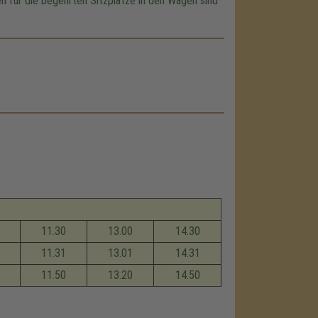
en für die begehrten Sitzplätze in den Wagen sind
11.30
13.00
14.30
11.31
13.01
14.31
11.50
13.20
14.50