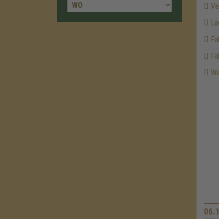
Ver
La
Fah
Fah
Wei
06.1