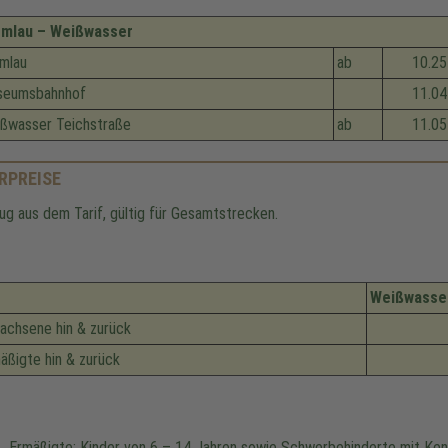
omlau – Weißwasser
mlau
ab
10.25
seumsbahnhof
11.04
ßwasser Teichstraße
ab
11.05
RPREISE
ug aus dem Tarif, gültig für Gesamtstrecken.
Weißwasser
achsene hin & zurück
äßigte hin & zurück
Ermäßigte: Kinder von 6 – 14 Jahren sowie Schwerbehinderte mit Ke