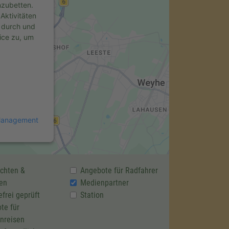
nzubetten.
Aktivitäten
s durch und
ice zu, um
 Management
chten &
Angebote für Radfahrer
en
Medienpartner
efrei geprüft
Station
te für
nreisen