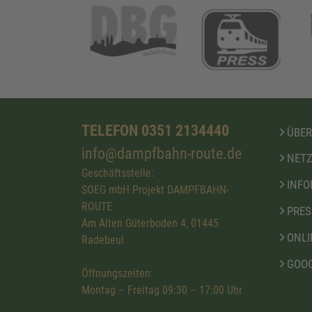
TELEFON 0351 2134440
ÜBER
info@dampfbahn-route.de
NETZ
Geschäftsstelle:
INFO
SOEG mbH Projekt DAMPFBAHN-
ROUTE
PRES
Am Alten Güterboden 4, 01445
ONLI
Radebeul
GOOG
Öffnungszeiten:
Montag – Freitag 09:30 – 17:00 Uhr