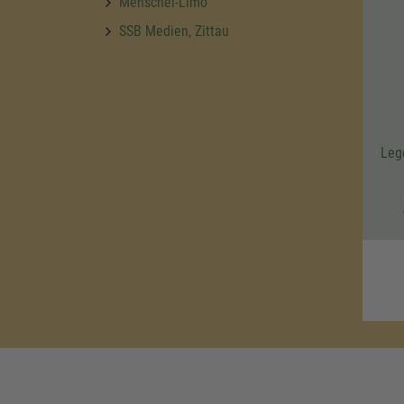
Menschel-Limo
SSB Medien, Zittau
Leg