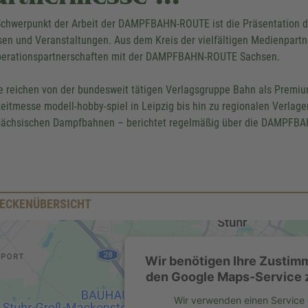
Schwerpunkt der Arbeit der DAMPFBAHN-ROUTE ist die Präsentation de
en und Veranstaltungen. Aus dem Kreis der vielfältigen Medienpartn
erationspartnerschaften mit der DAMPFBAHN-ROUTE Sachsen.
e reichen von der bundesweit tätigen Verlagsgruppe Bahn als Premiu
zeitmesse modell-hobby-spiel in Leipzig bis hin zu regionalen Verlag
sächsischen Dampfbahnen – berichtet regelmäßig über die DAMPFBA
ECKENÜBERSICHT
Wir benötigen Ihre Zustim
den Google Maps-Service z
Wir verwenden einen Service 