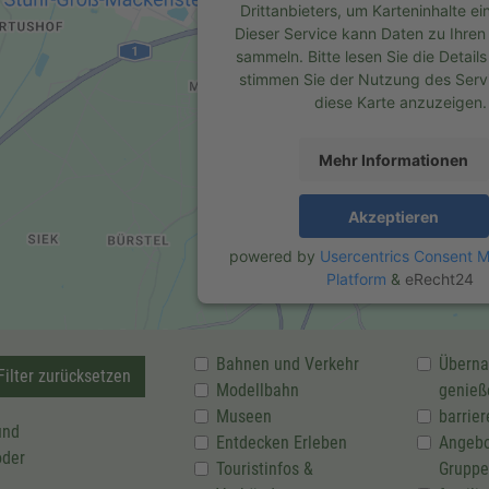
Drittanbieters, um Karteninhalte ei
Dieser Service kann Daten zu Ihren 
sammeln. Bitte lesen Sie die Detail
stimmen Sie der Nutzung des Serv
diese Karte anzuzeigen.
Mehr Informationen
Akzeptieren
powered by
Usercentrics Consent
Platform
&
eRecht24
Bahnen und Verkehr
Überna
ilter zurücksetzen
Modellbahn
genieß
Museen
barrier
und
Entdecken Erleben
Angebo
oder
Touristinfos &
Gruppe