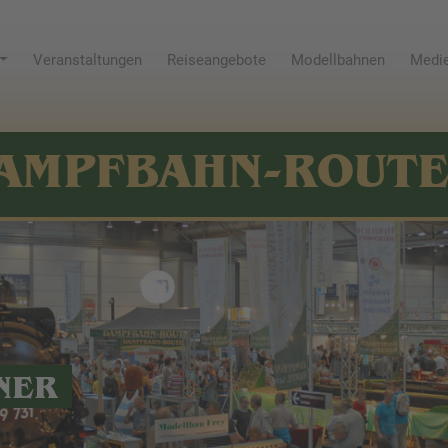
Veranstaltungen
Reiseangebote
Modellbahnen
Medie
AMPFBAHN-ROUT
NER