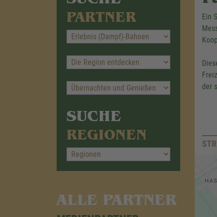
PARTNER
Ein 
Mess
Koop
Dies
Frei
der 
SUCHE
REGIONEN
STR
ALLE PARTNER