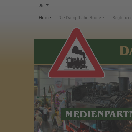
DE
(current)
Home
Die Dampfbahn-Route
Regionen
D
MEDIENPART