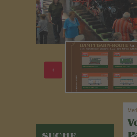
Med
V
P
SUCHE