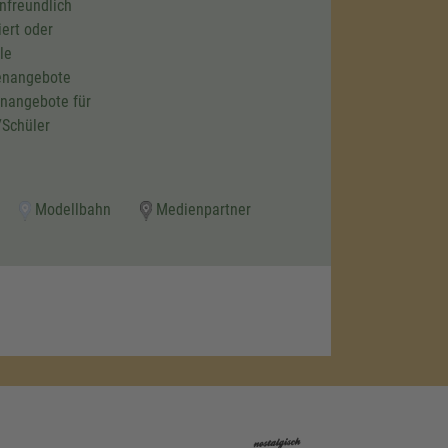
nfreundlich
ziert oder
le
enangebote
nangebote für
/Schüler
Modellbahn
Medienpartner