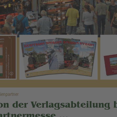
ienpartner
on der Verlagsabteilung b
artnermesse ...