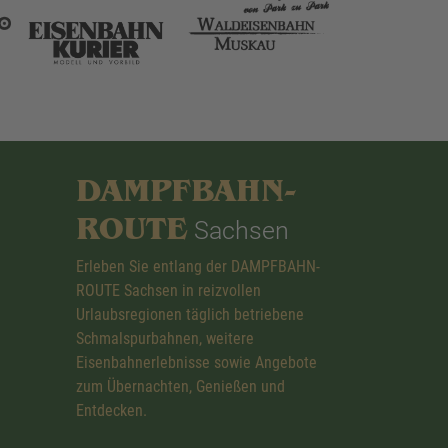
DAMPFBAHN-
ROUTE
Sachsen
Erleben Sie entlang der DAMPFBAHN-
ROUTE Sachsen in reizvollen
Urlaubsregionen täglich betriebene
Schmalspurbahnen, weitere
Eisenbahnerlebnisse sowie Angebote
zum Übernachten, Genießen und
Entdecken.