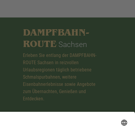
DAMPFBAHN-
ROUTE
Sachsen
Erleben Sie entlang der DAMPFBAHN-
ROUTE Sachsen in reizvollen
Urlaubsregionen täglich betriebene
Schmalspurbahnen, weitere
Eisenbahnerlebnisse sowie Angebote
zum Übernachten, Genießen und
Entdecken.