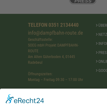
TELEFON 0351 2134440
ÜBER
info@dampfbahn-route.de
NETZ
Geschäftsstelle:
INFO
SOEG mbH Projekt DAMPFBAHN-
ROUTE
PRES
Am Alten Güterboden 4, 01445
ONLI
Radebeul
GOOG
Öffnungszeiten:
Montag – Freitag 09:30 – 17:00 Uhr