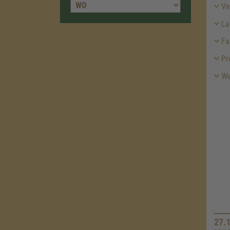
Ver
La
Fa
Pr
We
27.