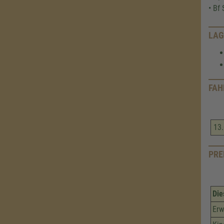
• Bf
LAG
FAH
13.
PRE
Die
Erw