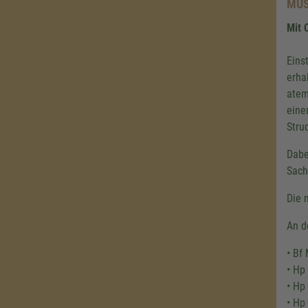
MUS
Mit 
Eins
erha
atem
eine
Stru
Dabe
Sach
Die 
An d
• Bf
• Hp
• Hp
• Hp