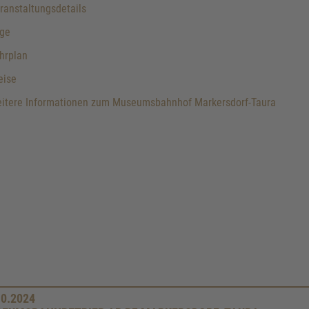
anstaltungsdetails
ge
hrplan
eise
itere Informationen zum Museumsbahnhof Markersdorf-Taura
10.2024