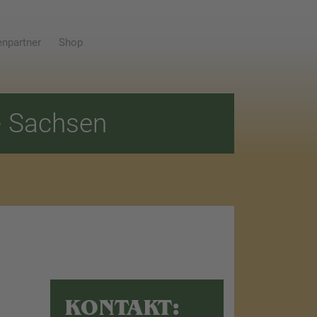
npartner
Shop
E
Sachsen
KONTAKT: