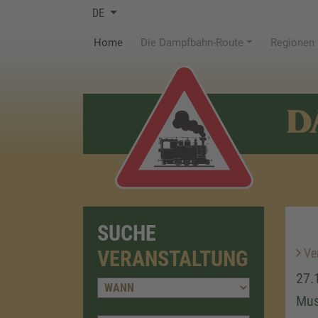
DE
(current)
Home
Die Dampfbahn-Route
Regionen
D
SUCHE
Ver
VERANSTALTUNG
27.
Mus