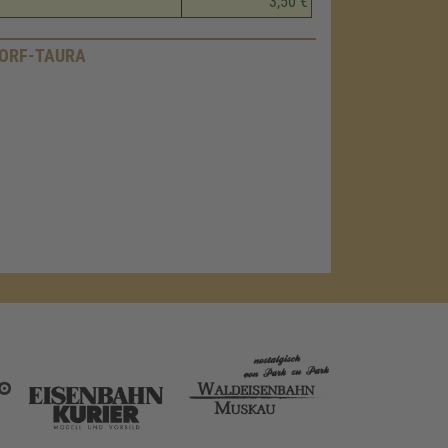
3,50 €
ORF-TAURA