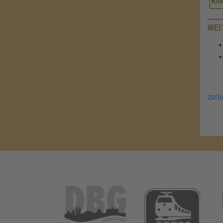
Kin
WEI
zurü