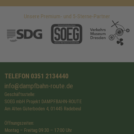
Unsere Premium- und 5-Sterne-Partner
TELEFON 0351 2134440
info@dampfbahn-route.de
Geschäftsstelle:
SOEG mbH Projekt DAMPFBAHN-ROUTE
Am Alten Güterboden 4, 01445 Radebeul
Öffnungszeiten:
Montag – Freitag 09:30 – 17:00 Uhr