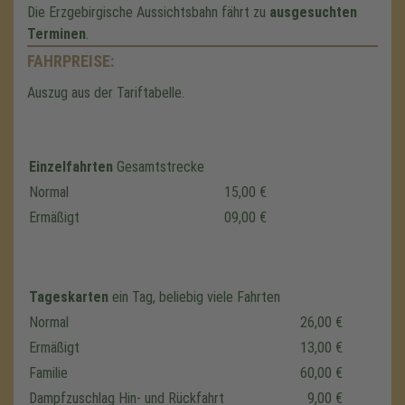
Die Erzgebirgische Aussichtsbahn fährt zu
ausgesuchten
Terminen
.
FAHRPREISE:
Auszug aus der Tariftabelle.
Einzelfahrten
Gesamtstrecke
Normal
15,00 €
Ermäßigt
09,00 €
Wir benötigen Ihre Zustimmung,
Tageskarten
ein Tag, beliebig viele Fahrten
um den Google Maps-Service zu
Normal
26,00 €
laden!
Ermäßigt
13,00 €
Wir verwenden einen Service eines
Familie
60,00 €
Drittanbieters, um Karteninhalte einzubetten.
Dampfzuschlag Hin- und Rückfahrt
9,00 €
Dieser Service kann Daten zu Ihren