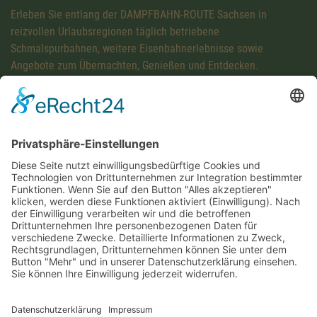
Erleben Sie entlang der DAMPFBAHN-ROUTE Sachsen in
reizvollen Urlaubsregionen täglich betriebene
Schmalspurbahnen, weitere Eisenbahnerlebnisse sowie
Angebote zum Übernachten, Genießen und Entdecken.