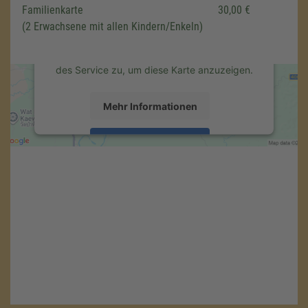
Familienkarte
30,00 €
Drittanbieters, um Karteninhalte einzubetten.
(2 Erwachsene mit allen Kindern/Enkeln)
Dieser Service kann Daten zu Ihren
Aktivitäten sammeln. Bitte lesen Sie die
Details durch und stimmen Sie der Nutzung
des Service zu, um diese Karte anzuzeigen.
Mehr Informationen
Akzeptieren
powered by
Usercentrics Consent
Management Platform
&
eRecht24