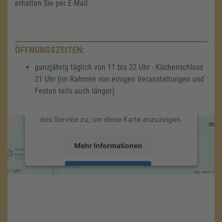
erhalten Sie per E-Mail.
Wir benötigen Ihre Zustimmung,
um den Google Maps-Service zu
ÖFFNUNGSZEITEN:
laden!
ganzjährig täglich von 11 bis 22 Uhr - Küchenschluss
Wir verwenden einen Service eines
Drittanbieters, um Karteninhalte einzubetten.
21 Uhr (im Rahmen von einigen Veranstaltungen und
Dieser Service kann Daten zu Ihren
Festen teils auch länger)
Aktivitäten sammeln. Bitte lesen Sie die
Details durch und stimmen Sie der Nutzung
des Service zu, um diese Karte anzuzeigen.
Mehr Informationen
Akzeptieren
powered by
Usercentrics Consent
Management Platform
&
eRecht24