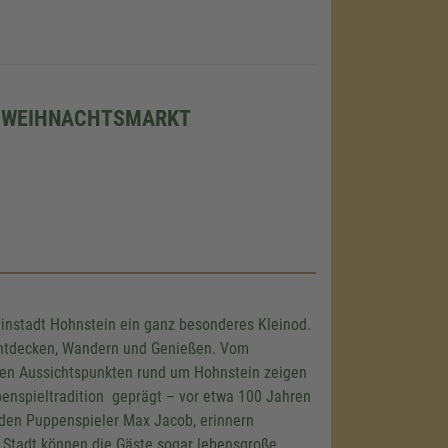
 WEIHNACHTSMARKT
einstadt Hohnstein ein ganz besonderes Kleinod.
 Entdecken, Wandern und Genießen. Vom
n den Aussichtspunkten rund um Hohnstein zeigen
ppenspieltradition geprägt – vor etwa 100 Jahren
 den Puppenspieler Max Jacob, erinnern
r Stadt können die Gäste sogar lebensgroße