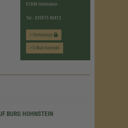
01848 Hohnstein
Tel.:
035975 86813
Homepage
E-Mail-Kontakt
UF BURG HOHNSTEIN