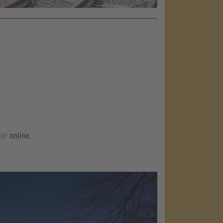
ier
online.