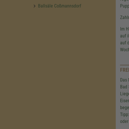
Pupp
Ballsäle Coßmannsdorf
Zahl
Im H
auf 
auf 
Woch
FRE
Das
Bad 
Lieg
Eise
bege
Tipp
oder