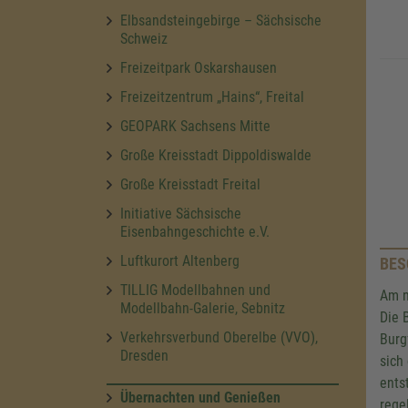
Elbsandsteingebirge – Sächsische
Schweiz
Freizeitpark Oskarshausen
Freizeitzentrum „Hains“, Freital
GEOPARK Sachsens Mitte
Große Kreisstadt Dippoldiswalde
Große Kreisstadt Freital
Initiative Sächsische
Eisenbahngeschichte e.V.
Luftkurort Altenberg
BES
TILLIG Modellbahnen und
Am n
Modellbahn-Galerie, Sebnitz
Die 
Verkehrsverbund Oberelbe (VVO),
Burg
Dresden
sich
ents
Übernachten und Genießen
rege