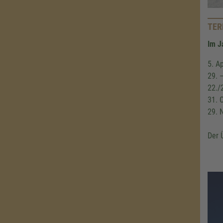
TER
Im J
5. A
29. 
22./
31. 
29. 
Der 