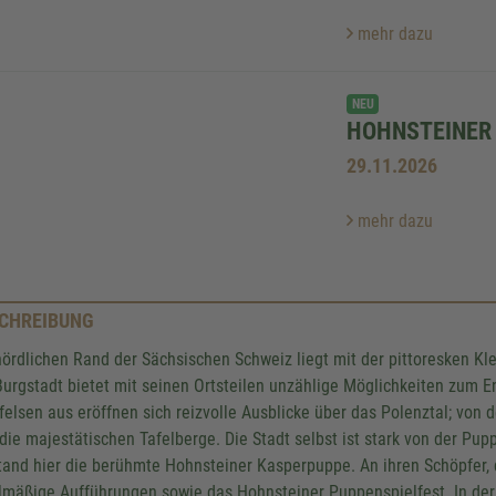
mehr dazu
NEU
HOHNSTEINER
29.11.2026
mehr dazu
CHREIBUNG
ördlichen Rand der Sächsischen Schweiz liegt mit der pittoresken Kl
Burgstadt bietet mit seinen Ortsteilen unzählige Möglichkeiten zum
felsen aus eröffnen sich reizvolle Ausblicke über das Polenztal; vo
 die majestätischen Tafelberge. Die Stadt selbst ist stark von der Pu
tand hier die berühmte Hohnsteiner Kasperpuppe. An ihren Schöpfer,
lmäßige Aufführungen sowie das Hohnsteiner Puppenspielfest. In de