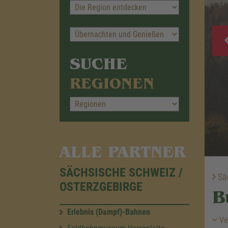
SUCHE
REGIONEN
ALLE PARTNER
SÄCHSISCHE SCHWEIZ /
Säc
OSTERZGEBIRGE
B
Erlebnis (Dampf)-Bahnen
Ve