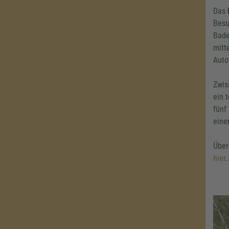
Das
Besu
Bade
mitt
Auto
Zwis
ein 
fünf
eine
Über
hier
.