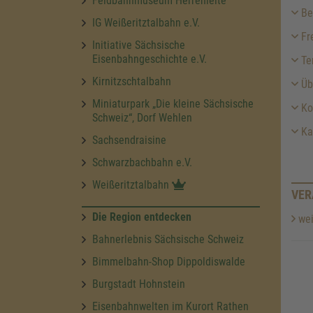
Feldbahnmuseum Herrenleite
Be
IG Weißeritztalbahn e.V.
Fre
Initiative Sächsische
Eisenbahngeschichte e.V.
Te
Kirnitzschtalbahn
Üb
Miniaturpark „Die kleine Sächsische
Kon
Schweiz“, Dorf Wehlen
Ka
Sachsendraisine
Schwarzbachbahn e.V.
Weißeritztalbahn
VER
Die Region entdecken
wei
Bahnerlebnis Sächsische Schweiz
Bimmelbahn-Shop Dippoldiswalde
Burgstadt Hohnstein
Eisenbahnwelten im Kurort Rathen