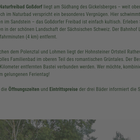
Naturfreibad Goßdorf
liegt am Südhang des Gickelsberges – weit obe
ch im Naturbad verspricht ein besonderes Vergnügen. Hier schwimm
n im Sandstein – das Goßdorfer Freibad ist einfach kultisch. Erlebe
en in der schönen Landschaft der Sächsischen Schweiz. Der Bahnhof 
fahrminuten (4 km) entfernt.
chen dem Polenztal und Lohmen liegt der Hohnsteiner Ortsteil Rathe
tolles Familienbad im oberen Teil des romantischen Grüntales. Der B
 Kilometer entfernten Bastei verbunden werden. Wer möchte, kombinie
m gelungenen Ferientag!
 die
Öffnungszeiten
und
Eintrittspreise
der drei Bäder informiert die