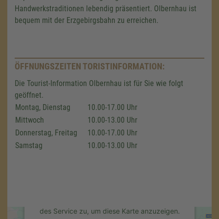
Handwerkstraditionen lebendig präsentiert. Olbernhau ist
bequem mit der Erzgebirgsbahn zu erreichen.
ÖFFNUNGSZEITEN TORISTINFORMATION:
Die Tourist-Information Olbernhau ist für Sie wie folgt
geöffnet.
Montag, Dienstag
10.00-17.00 Uhr
Wir benötigen Ihre Zustimmung,
Mittwoch
10.00-13.00 Uhr
um den Google Maps-Service zu
Donnerstag, Freitag
10.00-17.00 Uhr
laden!
Samstag
10.00-13.00 Uhr
Wir verwenden einen Service eines
Drittanbieters, um Karteninhalte einzubetten.
Dieser Service kann Daten zu Ihren
Aktivitäten sammeln. Bitte lesen Sie die
Details durch und stimmen Sie der Nutzung
des Service zu, um diese Karte anzuzeigen.