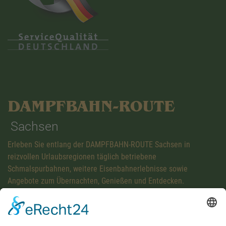
DAMPFBAHN-ROUTE
Sachsen
Erleben Sie entlang der DAMPFBAHN-ROUTE Sachsen in
reizvollen Urlaubsregionen täglich betriebene
Schmalspurbahnen, weitere Eisenbahnerlebnisse sowie
Angebote zum Übernachten, Genießen und Entdecken.