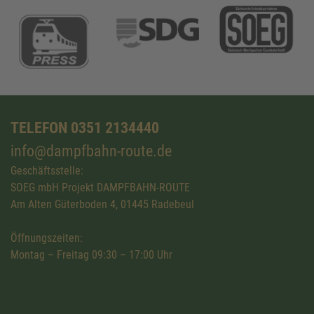
TELEFON 0351 2134440
info@dampfbahn-route.de
Geschäftsstelle:
SOEG mbH Projekt DAMPFBAHN-ROUTE
Am Alten Güterboden 4, 01445 Radebeul
Öffnungszeiten:
Montag – Freitag 09:30 – 17:00 Uhr