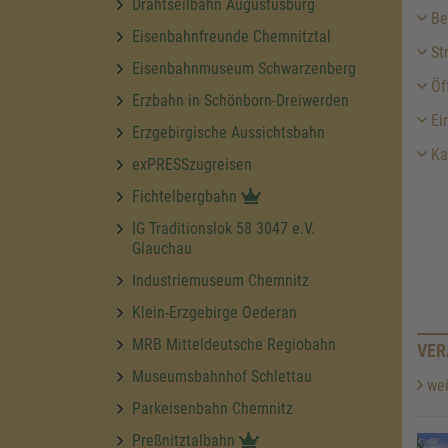
Drahtseilbahn Augustusburg
Be
Eisenbahnfreunde Chemnitztal
St
Eisenbahnmuseum Schwarzenberg
Öf
Erzbahn in Schönborn-Dreiwerden
Ein
Erzgebirgische Aussichtsbahn
Ka
exPRESSzugreisen
Fichtelbergbahn
IG Traditionslok 58 3047 e.V.
Glauchau
Industriemuseum Chemnitz
Klein-Erzgebirge Oederan
MRB Mitteldeutsche Regiobahn
VER
Museumsbahnhof Schlettau
wei
Parkeisenbahn Chemnitz
Preßnitztalbahn