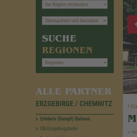
SUCHE
REGIONEN
ALLE PARTNER
ERZGEBIRGE / CHEMNITZ
Erz
M
Erlebnis (Dampf)-Bahnen
DB-Erzgebirgsbahn
Ve