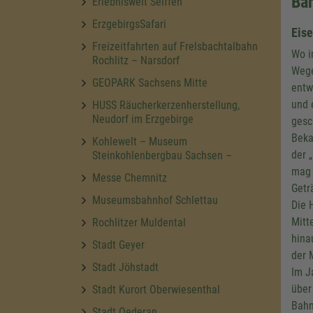
Ba
Erlebniswelt Seiffen
ErzgebirgsSafari
Eise
Freizeitfahrten auf Frelsbachtalbahn
Wo i
Rochlitz – Narsdorf
Wege
GEOPARK Sachsens Mitte
entw
und 
HUSS Räucherkerzenherstellung,
Neudorf im Erzgebirge
gesc
Beka
Kohlewelt – Museum
der 
Steinkohlenbergbau Sachsen –
mag 
Messe Chemnitz
Getr
Museumsbahnhof Schlettau
Die 
Mitt
Rochlitzer Muldental
hina
Stadt Geyer
der 
Stadt Jöhstadt
Im J
über
Stadt Kurort Oberwiesenthal
Bahn
Stadt Oederan