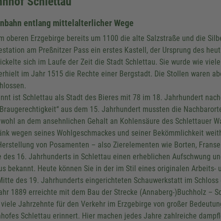
hnhof Schlettau
nbahn entlang mittelalterlicher Wege
m oberen Erzgebirge bereits um 1100 die alte Salzstraße und die Sil
station am Preßnitzer Pass ein erstes Kastell, der Ursprung des heu
ickelte sich im Laufe der Zeit die Stadt Schlettau. Sie wurde wie vie
erhielt im Jahr 1515 die Rechte einer Bergstadt. Die Stollen waren 
hlossen.
nnt ist Schlettau als Stadt des Bieres mit 78 im 18. Jahrhundert n
„Braugerechtigkeit“ aus dem 15. Jahrhundert mussten die Nachbarorte 
wohl an dem ansehnlichen Gehalt an Kohlensäure des Schlettauer Wa
änk wegen seines Wohlgeschmackes und seiner Bekömmlichkeit weith
Herstellung von Posamenten – also Zierelementen wie Borten, Franse
e des 16. Jahrhunderts in Schlettau einen erheblichen Aufschwung un
us bekannt. Heute können Sie in der im Stil eines originalen Arbeits
Mitte des 19. Jahrhunderts eingerichteten Schauwerkstatt im Schloss
ahr 1889 erreichte mit dem Bau der Strecke (Annaberg-)Buchholz – S
 viele Jahrzehnte für den Verkehr im Erzgebirge von großer Bedeutun
hofes Schlettau erinnert. Hier machen jedes Jahre zahlreiche dampf