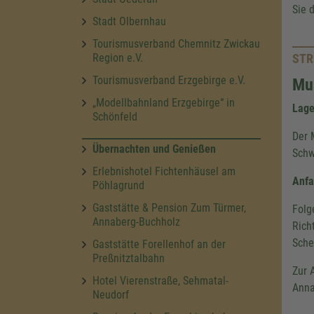
Sie 
Stadt Olbernhau
Tourismusverband Chemnitz Zwickau
STR
Region e.V.
Tourismusverband Erzgebirge e.V.
Mu
„Modellbahnland Erzgebirge“ in
Lag
Schönfeld
Der 
Übernachten und Genießen
Schw
Erlebnishotel Fichtenhäusel am
Anfa
Pöhlagrund
Gaststätte & Pension Zum Türmer,
Folg
Annaberg-Buchholz
Rich
Sche
Gaststätte Forellenhof an der
Preßnitztalbahn
Zur 
Hotel Vierenstraße, Sehmatal-
Anna
Neudorf