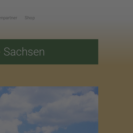
npartner
Shop
E
Sachsen