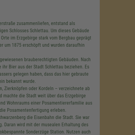
berstraße zusammenliefen, entstand als
tigen Schlosses Schlettau. Um dieses Gebäude
le Orte im Erzgebirge stark vom Bergbau geprägt
aber um 1875 erschöpft und wurden daraufhin
achgewiesenen brauberechtigten Gebäuden. Nach
ihr Bier aus der Stadt Schlettau beziehen. Es
ssers gelegen haben, dass das hier gebraute
in bekannt wurde.
n, Zierknöpfen oder Kordeln – verzeichnete ab
d machte die Stadt weit über das Erzgebirge
- und Wohnraums einer Posamentiererfamilie aus
 die Posamentenfertigung erleben.
chwarzenberg die Eisenbahn die Stadt. Sie war
g. Daran wird mit der musealen Erhaltung des
lokbespannte Sonderzüge Station. Nutzen auch